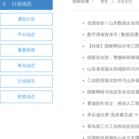
当前位置 ：
首页
ꄲ
重要新闻
||
行业动态
通知公告
全国首创！山东数据企业
넷
平台动态
数字强省宣传月 | 数据
넷
【转发】国家网信办等三
넷
重要新闻
国家安全部：警惕科研领
넷
青岛动态
山东省首版次高端软件20
넷
工信部首版次软件与山东
넷
行业指导
国家网络与信息安全信息通报
넷
联盟动态
赛迪院长张立：推动人工
넷
넷
넷
넷