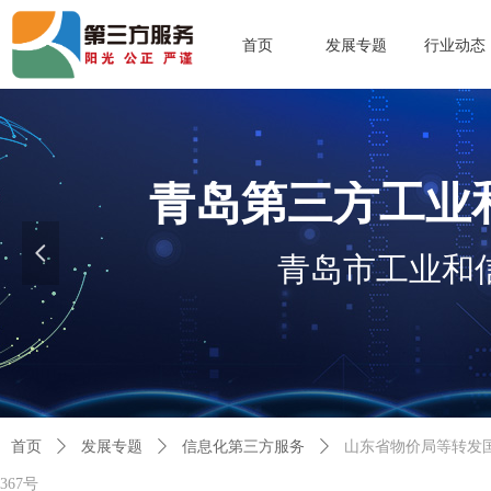
首页
发展专题
行业动态
青岛第三方工业
넳
青岛市工业和
首页
ꄲ
发展专题
ꄲ
信息化第三方服务
ꄲ
山东省物价局等转发国
367号