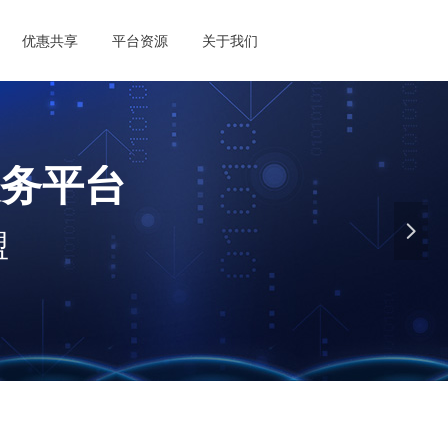
优惠共享
平台资源
关于我们
务平台
넲
盟