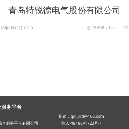
青岛特锐德电气股份有限公司
浏览量：
180
ꄘ
018年8月13日
15:19
ꄀ
合服务平台
8 邮箱：qd_3rd@163.com
信息化综合服务平台有限公司
鲁ICP备18041723号-1