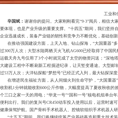
工业和
辛国斌：
谢谢你的提问。大家刚刚看完“9·3”阅兵，相信
要体现，也是产业升级的重要支撑。“十四五”期间，我们坚持
企业迅速成长，装备产业链的韧性和竞争力不断优化，基础创新
在推动强国建设方面，上天入地、钻山探海，“大国重器”多
过300万人次；大型水陆两栖灭火飞机AG600已经取得了中
运载天舟九号仅用了3个小时就完成了太空的物资闪送；“深地塔科
大建设工程中不断刷新工程掘进纪录，让天堑变通途。大型邮轮“
过53万人次；大洋钻探船“梦想号”已经正式入列，最大钻探深度
在增进民生福祉方面，从人间烟火到生命守护，“大国重器
收割机1分钟就能收割600公斤作物，大幅度提高了夏收秋收
个三口之家一天的用电；“华龙一号”“国和一号”核电机组单台
便利出行。我们的复兴号CR450动车投入使用以后，运营时速
健康保驾护航。国产骨科手术机器人、腔镜软组织手术机器人
“十五五”期间，我们将继续统筹产业基础再造和重大技术