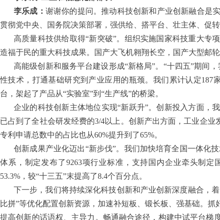
李乐成：
谢谢你的提问。推动科技创新和产业创新融合是
贯彻党中央、国务院决策部署，强供给、搭平台、壮主体、促
高质量科技供给取得“新突破”。组织实施国家科技重大专
造福于民的重大科技成果。国产大飞机翱翔长空，国产大型邮轮
高能级创新和服务平台建设形成“新格局”。“十四五”期间，
性技术，打通基础研究到产业应用的瓶颈。我们累计认定187
台，架起了产品从“实验室”到“生产线”的桥梁。
企业的科技创新主体地位实现“新跃升”。创新投入方面，
已占到了全社会研发经费的3/4以上。创新产出方面，工业企业发明
专利申请总数中的占比也从60%提升到了65%。
创新成果产业化迈出“新步伐”。我们加快培育全国一体化技
体系，制定发布了9263项行业标准，支持国内企业牵头制定
53.3%，较“十三五”末提高了8.4个百分点。
下一步，我们将持续深化科技创新和产业创新深度融合，着
比拼”等优化配置创新资源，加速补短板、锻长板、强基础。抓
提高创新的话语权、主导力。畅通融合途径，构建中试平台梯