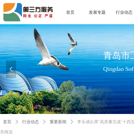
首页
发展专题
行业动态
青岛市
Qingdao Soft
넳
查看更多>>
首页
ꄲ
行业动态
ꄲ
重要新闻
ꄲ
李乐成出席“高质量完成‘十四
关情况