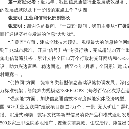
第一财经记者：
近几年，我国信息通信行业发展成效显著，
的发展成就以及下一阶段的重点工作？谢谢。
张云明
工业和信息化部副部长
张云明：
谢谢你的提问。“十四五”期间，我们主要从
“广覆
而打通经济社会发展的信息“大动脉”。
“广覆盖”方面，建成全球技术领先、规模最大的信息通信网
到千兆城市标准。开展“信号升格”专项行动，完成超过24万个
施电信普遍服务，累计支持全国13万个行政村光纤网络和4G/5
设，助力兴边富民、稳边固边。截至今年7月底，全国累计建成5G基
村通宽带”。
“促协同”方面，统筹各类新型信息基础设施协调发展。深化
万标准机架，智能算力规模达788EFLOPS（每秒百亿亿次浮
“强赋能”方面，加快信息通信技术深度赋能实体经济转型。
国“5G+工业互联网”建设项目超过2万个，一批“无人矿山”“
播、沉浸式购物、数字文旅等新型信息消费产品和模式蓬勃发展
500多家三甲医院落地推广，覆盖院前急救、住院治疗、康复出