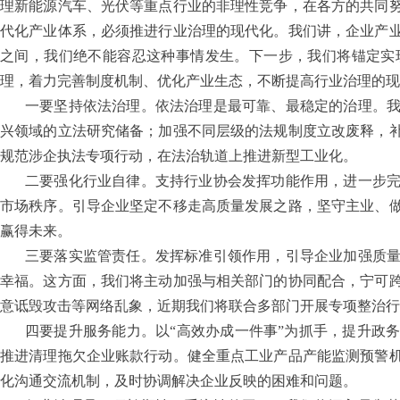
理新能源汽车、光伏等重点行业的非理性竞争，在各方的共同
代化产业体系，必须推进行业治理的现代化。我们讲，企业产
之间，我们绝不能容忍这种事情发生。下一步，我们将锚定实
理，着力完善制度机制、优化产业生态，不断提高行业治理的现
一要坚持依法治理。依法治理是最可靠、最稳定的治理。
兴领域的立法研究储备；加强不同层级的法规制度立改废释，
规范涉企执法专项行动，在法治轨道上推进新型工业化。
二要强化行业自律。支持行业协会发挥功能作用，进一步
市场秩序。引导企业坚定不移走高质量发展之路，坚守主业、
赢得未来。
三要落实监管责任。发挥标准引领作用，引导企业加强质
幸福。这方面，我们将主动加强与相关部门的协同配合，宁可
意诋毁攻击等网络乱象，近期我们将联合多部门开展专项整治行
四要提升服务能力。以“高效办成一件事”为抓手，提升政
推进清理拖欠企业账款行动。健全重点工业产品产能监测预警
化沟通交流机制，及时协调解决企业反映的困难和问题。