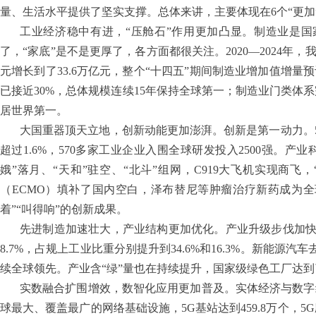
量、生活水平提供了坚实支撑。总体来讲，主要体现在6个“更加
工业经济稳中有进，“压舱石”作用更加凸显。制造业是国
了，“家底”是不是更厚了，各方面都很关注。2020—2024年，我
元增长到了33.6万亿元，整个“十四五”期间制造业增加值增量
已接近30%，总体规模连续15年保持全球第一；制造业门类体
居世界第一。
大国重器顶天立地，创新动能更加澎湃。创新是第一动力。
超过1.6%，570多家工业企业入围全球研发投入2500强。产
娥”落月、“天和”驻空、“北斗”组网，C919大飞机实现商飞
（ECMO）填补了国内空白，泽布替尼等肿瘤治疗新药成为全
着”“叫得响”的创新成果。
先进制造加速壮大，产业结构更加优化。产业升级步伐加快，2
8.7%，占规上工业比重分别提升到34.6%和16.3%。新能源
续全球领先。产业含“绿”量也在持续提升，国家级绿色工厂达到
实数融合扩围增效，数智化应用更加普及。实体经济与数字
球最大、覆盖最广的网络基础设施，5G基站达到459.8万个，