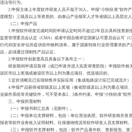
违法等行为。
2.申报主体上年度软件研发人员不低于30人。申报“小快轻准”软
度模型）三级及以上等资质的、由泰山产业领军人才等省级以上高层次人
（二）申报产品
1.申报软件研发完成时间距申请认定时间不超过2年且出具科技查
监督管理委员会认定（CMA）或者中国合格评定国家认可委员会认可（CN
行代码安全评估并提供软件物料清单。属于国家特殊行业管理要求的产
品，必须通过强制性产品认证。
2.申报软件创新度高且具备以下条件之一：
研发期间申请且取得（或已申请并进入实质审查阶段）申报软件相
设区市以上奖项或被设区市以上列为重点项目、优选项目的。
3.定价清晰且已实现销售并实际应用（集成电路设计应已完成流片）
4.申报产品获得省部级及以上奖项（被省部级及以上列为重点项目
业操作系统等关键软件，可不受本条2、3条件约束。申报“小快轻准”软
三、申报所需材料
（一）申报书和汇总表（见附件）。
（二）申报单位支撑材料，包括：单位营业执照、软件研发相关资
报表等软件业务收入证明材料、社保缴纳情况等软件研发人员支撑材料。
（三）申报软件支撑材料，包括：软件产品著作权、查新报告、第