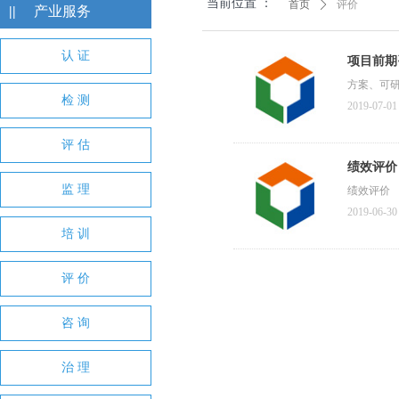
当前位置 ：
首页
ꄲ
评价
||
产业服务
认 证
项目前期
方案、可
检 测
2019-07-01
评 估
绩效评价
监 理
绩效评价
2019-06-30
培 训
评 价
咨 询
治 理