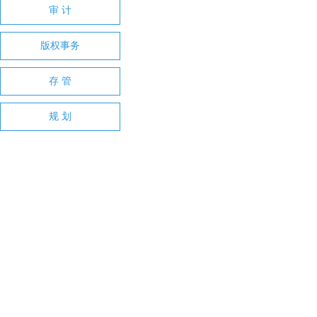
审 计
版权事务
存 管
规 划