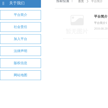
当前位置 ：
首页
ꄲ
平台简介
||
关于我们
平台简介
平台简介
平台简介1
社会责任
2018-08-20
加入平台
法律声明
版权信息
网站地图